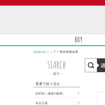
BOY
maykies トップ
> 商品検索結果
SEARCH
─ 探す ─
新着で絞り込む
[NEW]（最新2週間）
本日入荷