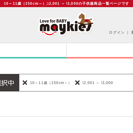
10～11歳（150cm～）,\2,001 ～ \3,000の子供服商品一覧ページです
ログイン
｜
10～11歳（150cm～）
\2,001 ～ \3,000