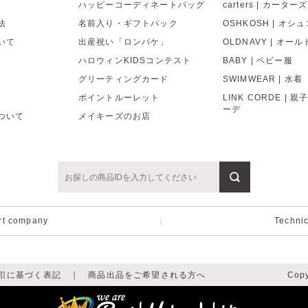
ハッピーコーディネートバッグ
carters | カーターズ
法
名前入り・ギフトパック
OSHKOSH | オシ
いて
出産祝い「ロンパケ」
OLDNAVY | オー
ハロウィンKIDSコンテスト
BABY | ベビー服
グリーティングカード
SWIMWEAR | 水着
ポイントルーレット
LINK CORDE | 
ーデ
ついて
メイキーズのお店
rt company
｜
Techni
引に基づく表記
｜
商品出品をご希望される方へ
Copy