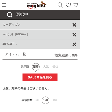
カーディガン
～6ヶ月（60cm～）
40%OFF～
アイテム一覧
検索結果：0件
表示順
新着
人気
価格
現在、対象の商品はございません。
表示件数
60
120
180