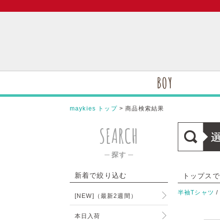
BOY
maykies トップ
> 商品検索結果
SEARCH
─ 探す ─
新着で絞り込む
トップスで
半袖Tシャツ
[NEW]（最新2週間）
本日入荷