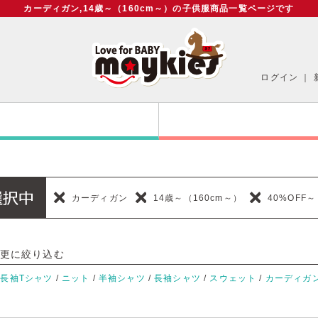
カーディガン,14歳～（160cm～）の子供服商品一覧ページです
ログイン
｜
カーディガン
14歳～（160cm～）
40%OFF～
更に絞り込む
/
長袖Tシャツ
/
ニット
/
半袖シャツ
/
長袖シャツ
/
スウェット
/
カーディガ