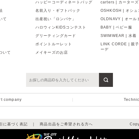
ハッピーコーディネートバッグ
carters | カーターズ
法
名前入り・ギフトパック
OSHKOSH | オシ
いて
出産祝い「ロンパケ」
OLDNAVY | オー
ハロウィンKIDSコンテスト
BABY | ベビー服
グリーティングカード
SWIMWEAR | 水着
ポイントルーレット
LINK CORDE | 
ーデ
ついて
メイキーズのお店
rt company
｜
Techni
引に基づく表記
｜
商品出品をご希望される方へ
Copy