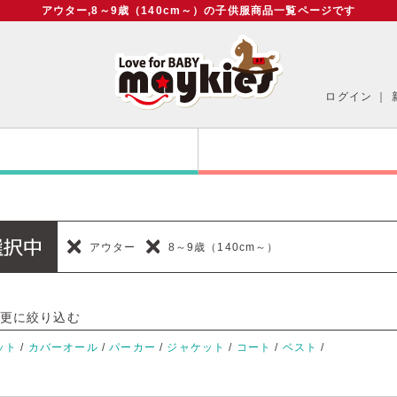
アウター,8～9歳（140cm～）の子供服商品一覧ページです
ログイン
｜
アウター
8～9歳（140cm～）
更に絞り込む
ット
/
カバーオール
/
パーカー
/
ジャケット
/
コート
/
ベスト
/