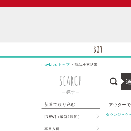
BOY
maykies トップ
> 商品検索結果
SEARCH
─ 探す ─
新着で絞り込む
アウターで
ダウンジャケ
[NEW]（最新2週間）
本日入荷