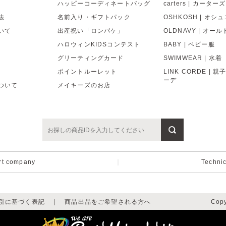
ハッピーコーディネートバッグ
carters | カーターズ
法
名前入り・ギフトパック
OSHKOSH | オシ
いて
出産祝い「ロンパケ」
OLDNAVY | オー
ハロウィンKIDSコンテスト
BABY | ベビー服
グリーティングカード
SWIMWEAR | 水着
ポイントルーレット
LINK CORDE | 
ーデ
ついて
メイキーズのお店
rt company
｜
Techni
引に基づく表記
｜
商品出品をご希望される方へ
Copy