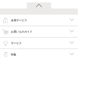
会員サービス
お買いものガイド
サービス
特集
メイキーズ公式MEDIA・SNS
会社概要・規約
PC版で見る