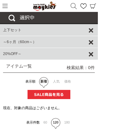
上下セット
～6ヶ月（60cm～）
20%OFF～
アイテム一覧
検索結果：0件
表示順
新着
人気
価格
現在、対象の商品はございません。
表示件数
60
120
180