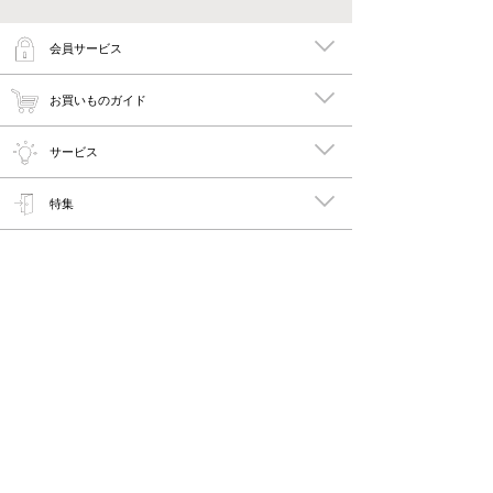
会員サービス
お買いものガイド
サービス
特集
メイキーズ公式MEDIA・SNS
会社概要・規約
PC版で見る
Copyright © 2011-2026 maykies All rights reserved.