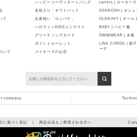
ハッピーコーディネートバッグ
carters | カーターズ
法
名前入り・ギフトパック
OSHKOSH | オシ
いて
出産祝い「ロンパケ」
OLDNAVY | オー
ハロウィンKIDSコンテスト
BABY | ベビー服
グリーティングカード
SWIMWEAR | 水着
ポイントルーレット
LINK CORDE | 
ーデ
ついて
メイキーズのお店
rt company
｜
Techni
引に基づく表記
｜
商品出品をご希望される方へ
Copy