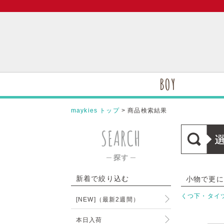
BOY
maykies トップ
> 商品検索結果
SEARCH
─ 探す ─
新着で絞り込む
小物で更に
くつ下・タイ
[NEW]（最新2週間）
本日入荷