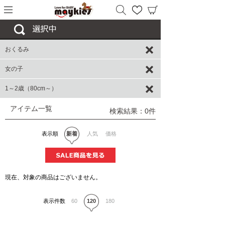
おくるみ
女の子
1～2歳（80cm～）
アイテム一覧
検索結果：0件
表示順
新着
人気
価格
現在、対象の商品はございません。
表示件数
60
120
180