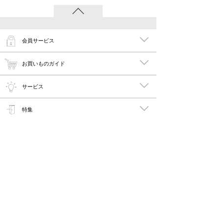
会員サービス
お買いものガイド
サービス
特集
メイキーズ公式MEDIA・SNS
会社概要・規約
PC版で見る