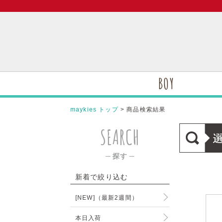
BOY
maykies トップ
> 商品検索結果
SEARCH
─ 探す ─
新着で絞り込む
[NEW]（最新2週間）
本日入荷