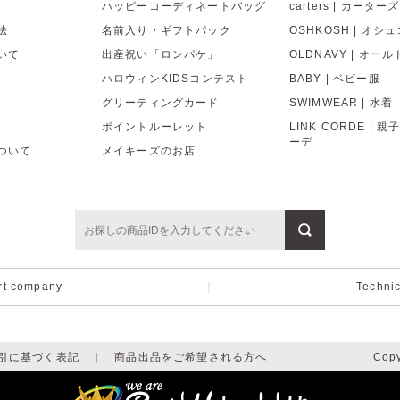
ハッピーコーディネートバッグ
carters | カーターズ
法
名前入り・ギフトパック
OSHKOSH | オシ
いて
出産祝い「ロンパケ」
OLDNAVY | オー
ハロウィンKIDSコンテスト
BABY | ベビー服
グリーティングカード
SWIMWEAR | 水着
ポイントルーレット
LINK CORDE | 
ーデ
ついて
メイキーズのお店
rt company
｜
Techni
引に基づく表記
｜
商品出品をご希望される方へ
Copy