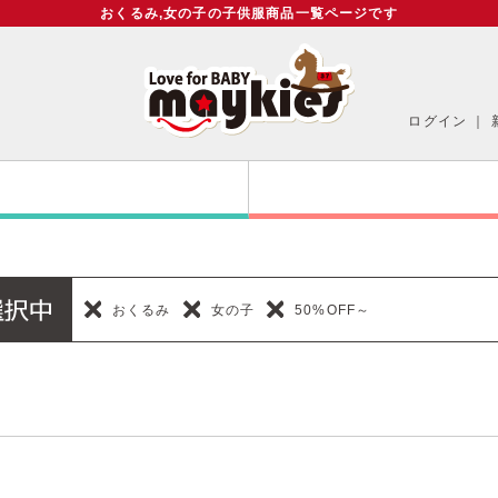
おくるみ,女の子の子供服商品一覧ページです
ログイン
｜
おくるみ
女の子
50%OFF～