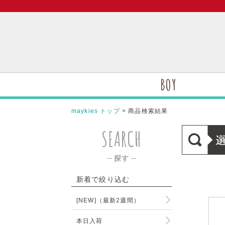
BOY
maykies トップ
> 商品検索結果
SEARCH
─ 探す ─
新着で絞り込む
[NEW]（最新2週間）
本日入荷