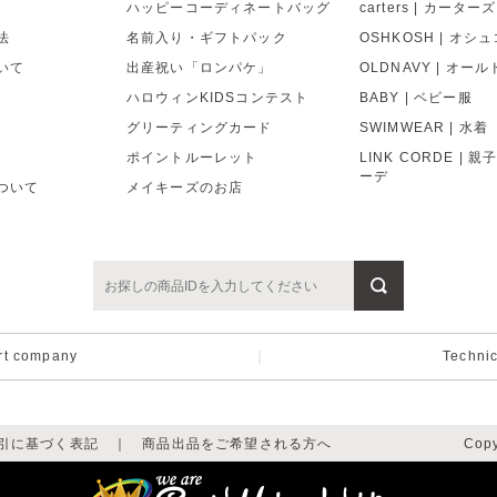
ハッピーコーディネートバッグ
carters | カーターズ
法
名前入り・ギフトパック
OSHKOSH | オシ
いて
出産祝い「ロンパケ」
OLDNAVY | オー
ハロウィンKIDSコンテスト
BABY | ベビー服
グリーティングカード
SWIMWEAR | 水着
ポイントルーレット
LINK CORDE | 
ーデ
ついて
メイキーズのお店
rt company
｜
Techni
引に基づく表記
｜
商品出品をご希望される方へ
Copy