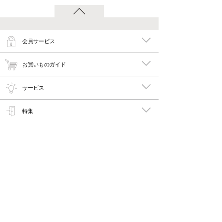
会員サービス
お買いものガイド
サービス
特集
メイキーズ公式MEDIA・SNS
会社概要・規約
PC版で見る