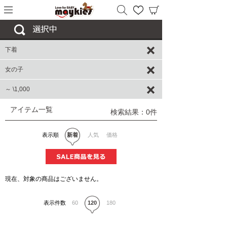
下着
女の子
～ \1,000
アイテム一覧
検索結果：0件
表示順
新着
人気
価格
現在、対象の商品はございません。
表示件数
60
120
180