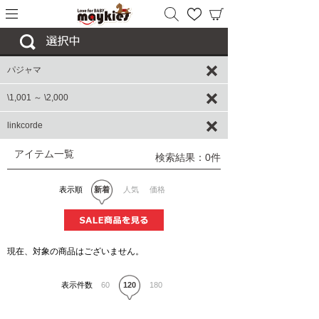
パジャマ
\1,001 ～ \2,000
linkcorde
アイテム一覧
検索結果：0件
表示順
新着
人気
価格
現在、対象の商品はございません。
表示件数
60
120
180