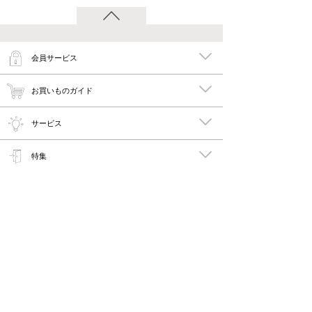
会員サービス
お買いものガイド
サービス
特集
メイキーズ公式MEDIA・SNS
会社概要・規約
PC版で見る