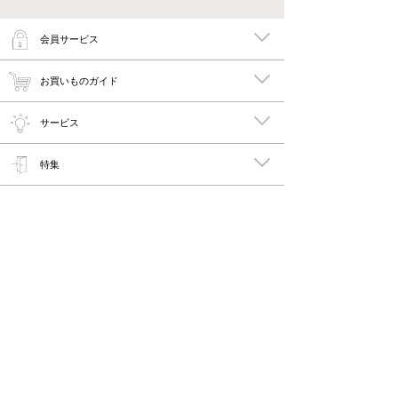
会員サービス
お買いものガイド
サービス
特集
メイキーズ公式MEDIA・SNS
会社概要・規約
PC版で見る
Copyright © 2011-2026 maykies All rights reserved.