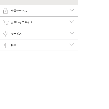
会員サービス
お買いものガイド
サービス
特集
メイキーズ公式MEDIA・SNS
会社概要・規約
PC版で見る
Copyright © 2011-2026 maykies All rights reserved.