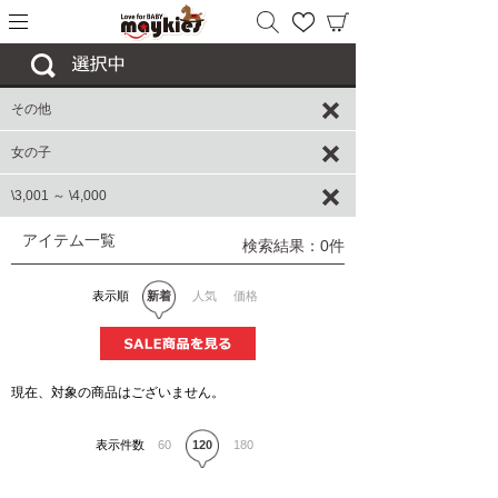
その他
女の子
\3,001 ～ \4,000
アイテム一覧
検索結果：0件
表示順
新着
人気
価格
現在、対象の商品はございません。
表示件数
60
120
180