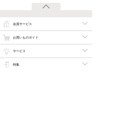
会員サービス
お買いものガイド
サービス
特集
メイキーズ公式MEDIA・SNS
会社概要・規約
PC版で見る