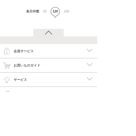
表示件数
60
120
180
会員サービス
お買いものガイド
サービス
特集
メイキーズ公式MEDIA・SNS
会社概要・規約