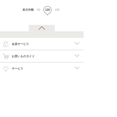
表示件数
60
120
180
会員サービス
お買いものガイド
サービス
特集
メイキーズ公式MEDIA・SNS
会社概要・規約