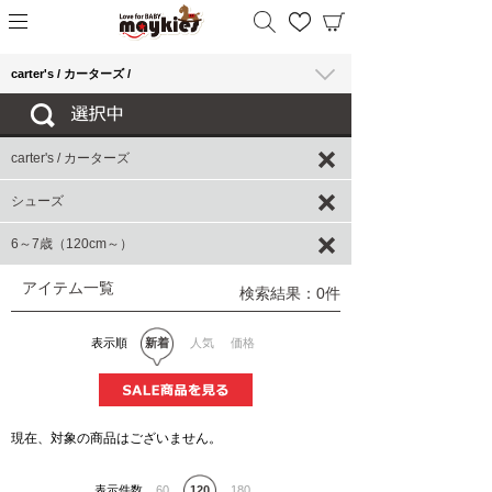
carter's / カーターズ /
carter's / カーターズ
シューズ
6～7歳（120cm～）
アイテム一覧
検索結果：0件
表示順
新着
人気
価格
現在、対象の商品はございません。
表示件数
60
120
180