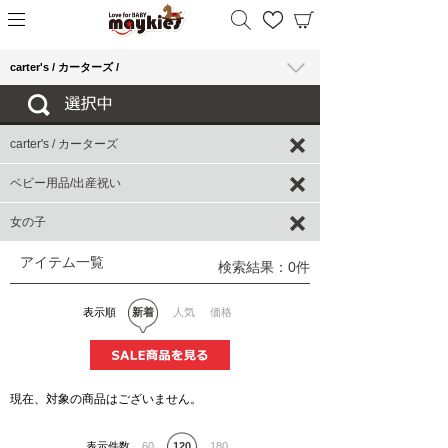
carter's / カーターズ /
carter's / カーターズ
ベビー用品/出産祝い
女の子
アイテム一覧
検索結果：0件
表示順
新着
人気
価格
現在、対象の商品はございません。
表示件数
60
120
180