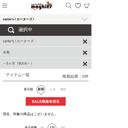
carter's / カーターズ /
carter's / カーターズ
水着
～6ヶ月（60cm～）
アイテム一覧
検索結果：0件
表示順
新着
人気
価格
現在、対象の商品はございません。
表示件数
60
120
180