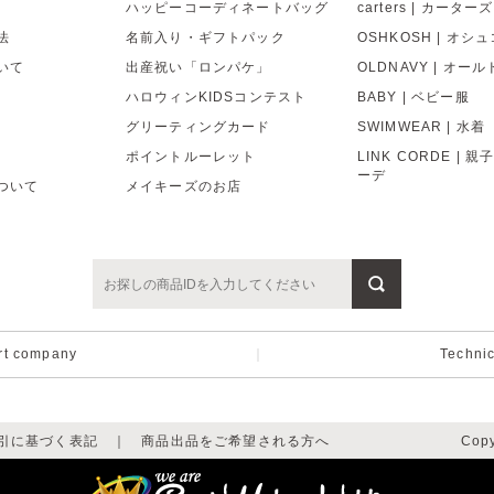
ハッピーコーディネートバッグ
carters | カーターズ
法
名前入り・ギフトパック
OSHKOSH | オシ
いて
出産祝い「ロンパケ」
OLDNAVY | オー
ハロウィンKIDSコンテスト
BABY | ベビー服
グリーティングカード
SWIMWEAR | 水着
ポイントルーレット
LINK CORDE | 
ーデ
ついて
メイキーズのお店
rt company
｜
Techni
引に基づく表記
｜
商品出品をご希望される方へ
Copy