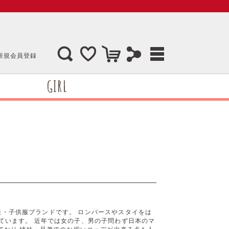
新規会員登録
GIRL
ビー服・子供服ブランドです。 ロンパースやスタイをは
ています。 近年では女の子、男の子問わず日本のマ