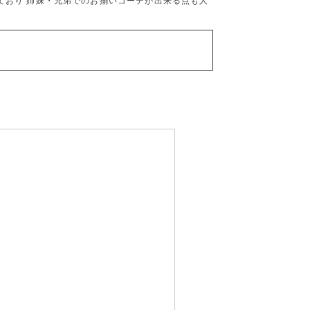
ており 姉妹・兄弟でのお揃いコーデが出来る点も人
）