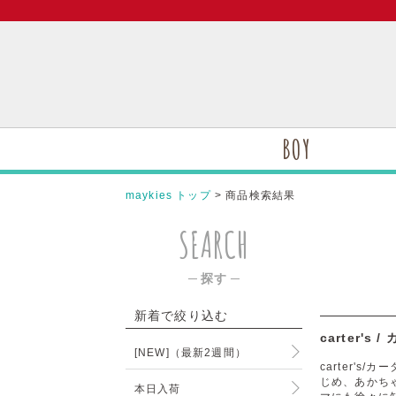
BOY
maykies トップ
> 商品検索結果
SEARCH
─ 探す ─
新着で絞り込む
carter's 
[NEW]（最新2週間）
carter'
じめ、あかち
本日入荷