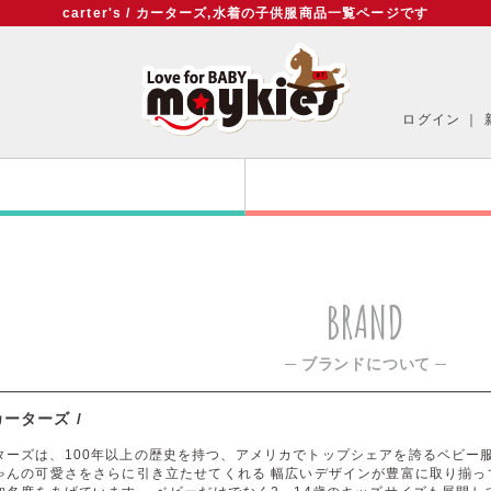
carter's / カーターズ,水着の子供服商品一覧ページです
ログイン
｜
BRAND
─ ブランドについて ─
/ カーターズ /
s/カーターズは、100年以上の歴史を持つ、アメリカでトップシェアを誇るベ
ゃんの可愛さをさらに引き立たせてくれる 幅広いデザインが豊富に取り揃っ