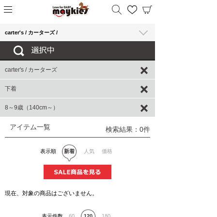
carter's / カーターズ /
carter's / カーターズ
下着
8～9歳（140cm～）
アイテム一覧
検索結果：0件
表示順
新着
人気
価格
現在、対象の商品はございません。
表示件数
60
120
180