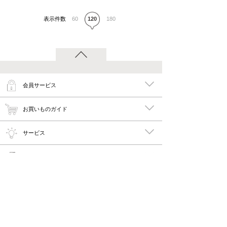
表示件数
60
120
180
会員サービス
お買いものガイド
サービス
特集
メイキーズ公式MEDIA・SNS
会社概要・規約