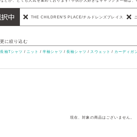
ツなどが、とても人気を集めております! 子供が大好きなキャラクター物は、
THE CHILDREN'S PLACE/チルドレンズプレイス
更に絞り込む
/
長袖Tシャツ
/
ニット
/
半袖シャツ
/
長袖シャツ
/
スウェット
/
カーディガ
現在、対象の商品はございません。