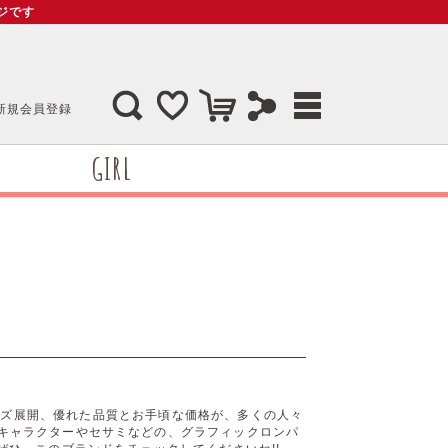
ージです
新規会員登録
GIRL
幅広いサイズ展開、優れた品質とお手頃な価格が、多くの人々
キャラクターやセサミなどの、グラフィックロンパ