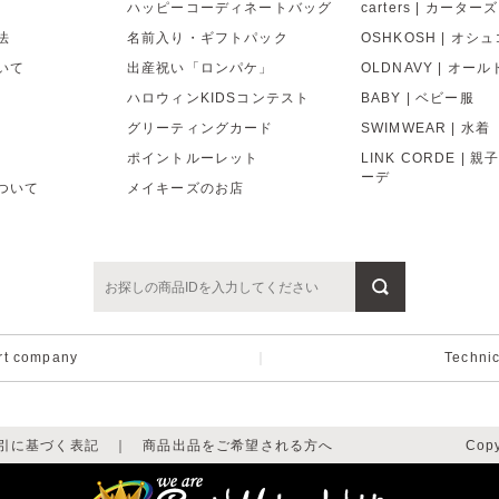
ハッピーコーディネートバッグ
carters | カーターズ
法
名前入り・ギフトパック
OSHKOSH | オシ
いて
出産祝い「ロンパケ」
OLDNAVY | オー
ハロウィンKIDSコンテスト
BABY | ベビー服
グリーティングカード
SWIMWEAR | 水着
ポイントルーレット
LINK CORDE | 
ーデ
ついて
メイキーズのお店
rt company
｜
Techni
引に基づく表記
｜
商品出品をご希望される方へ
Copy