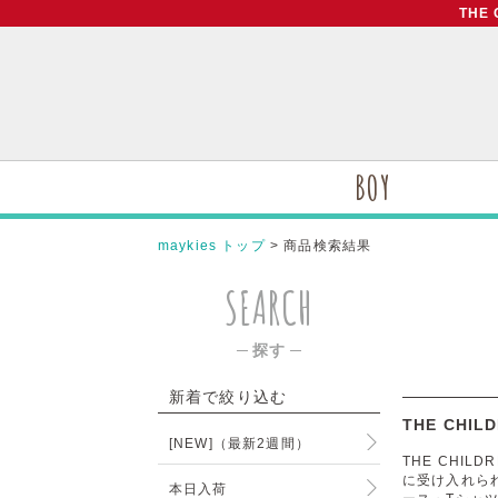
THE
BOY
maykies トップ
> 商品検索結果
SEARCH
─ 探す ─
新着で絞り込む
THE CHI
[NEW]（最新2週間）
THE CHI
に受け入れら
本日入荷