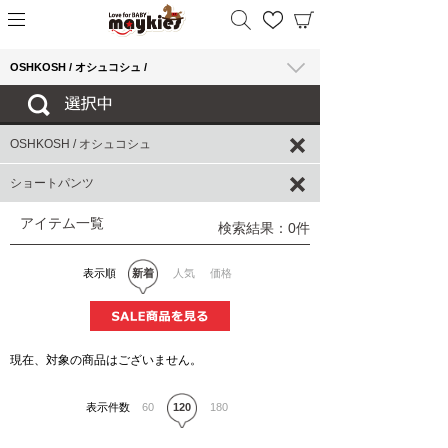
OSHKOSH / オシュコシュ /
OSHKOSH / オシュコシュ
ショートパンツ
アイテム一覧
検索結果：0件
表示順
新着
人気
価格
現在、対象の商品はございません。
表示件数
60
120
180