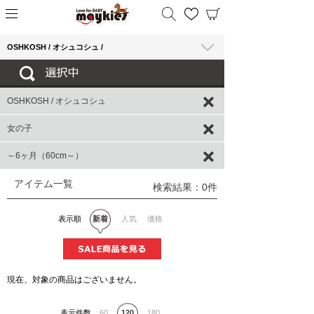
OSHKOSH / オシュコシュ /
OSHKOSH / オシュコシュ
女の子
～6ヶ月（60cm～）
アイテム一覧
検索結果：0件
表示順
新着
人気
価格
現在、対象の商品はございません。
表示件数
60
120
180