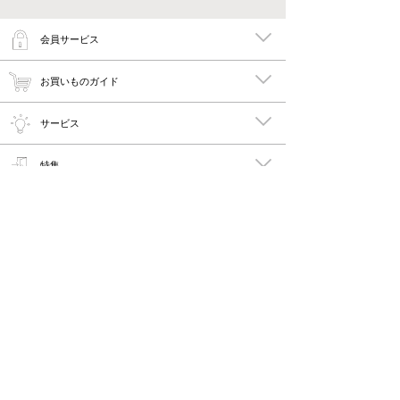
会員サービス
お買いものガイド
サービス
特集
メイキーズ公式MEDIA・SNS
会社概要・規約
PC版で見る
Copyright © 2011-2026 maykies All rights reserved.