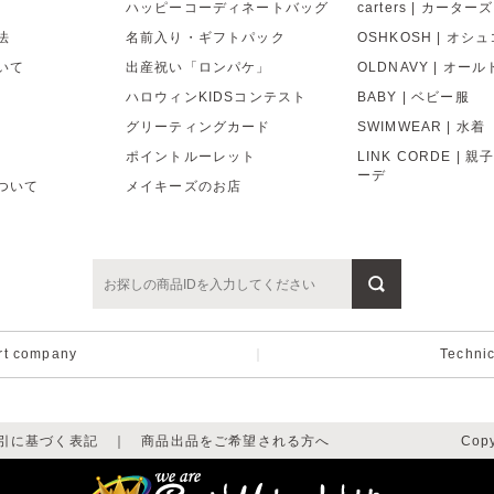
ハッピーコーディネートバッグ
carters | カーターズ
法
名前入り・ギフトパック
OSHKOSH | オシ
いて
出産祝い「ロンパケ」
OLDNAVY | オー
ハロウィンKIDSコンテスト
BABY | ベビー服
グリーティングカード
SWIMWEAR | 水着
ポイントルーレット
LINK CORDE | 
ーデ
ついて
メイキーズのお店
rt company
｜
Techni
引に基づく表記
｜
商品出品をご希望される方へ
Copy