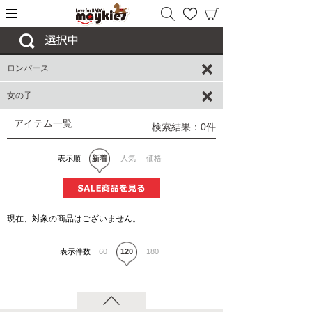
ロンパース
女の子
アイテム一覧
検索結果：0件
表示順
新着
人気
価格
現在、対象の商品はございません。
表示件数
60
120
180