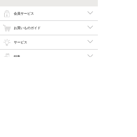
会員サービス
お買いものガイド
サービス
特集
メイキーズ公式MEDIA・SNS
会社概要・規約
PC版で見る
Copyright © 2011-2026 maykies All rights reserved.