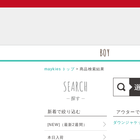
BOY
maykies トップ
> 商品検索結果
SEARCH
─ 探す ─
新着で絞り込む
アウターで
ダウンジャケ
[NEW]（最新2週間）
本日入荷