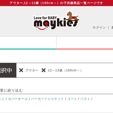
アウター,12～13歳（160cm～）の子供服商品一覧ページです
ログイン
｜
アウター
12～13歳（160cm～）
更に絞り込む
ット
/
カバーオール
/
パーカー
/
ジャケット
/
コート
/
ベスト
/