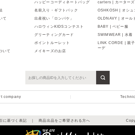
ハッピーコーディネートバッグ
carters | カーターズ
法
名前入り・ギフトパック
OSHKOSH | オシ
いて
出産祝い「ロンパケ」
OLDNAVY | オー
ハロウィンKIDSコンテスト
BABY | ベビー服
グリーティングカード
SWIMWEAR | 水着
ポイントルーレット
LINK CORDE | 
ーデ
ついて
メイキーズのお店
rt company
｜
Techni
引に基づく表記
｜
商品出品をご希望される方へ
Copy