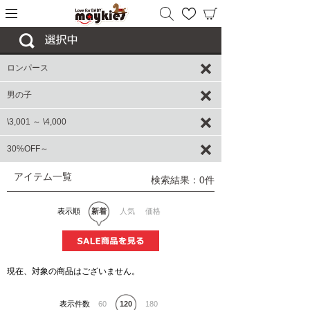
ロンパース
男の子
\3,001 ～ \4,000
30%OFF～
アイテム一覧
検索結果：0件
表示順
新着
人気
価格
現在、対象の商品はございません。
表示件数
60
120
180