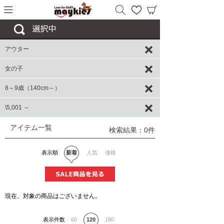
アウター
女の子
8～9歳（140cm～）
\5,001 ～
アイテム一覧
検索結果：0件
表示順
新着
人気
価格
現在、対象の商品はございません。
表示件数
60
120
180