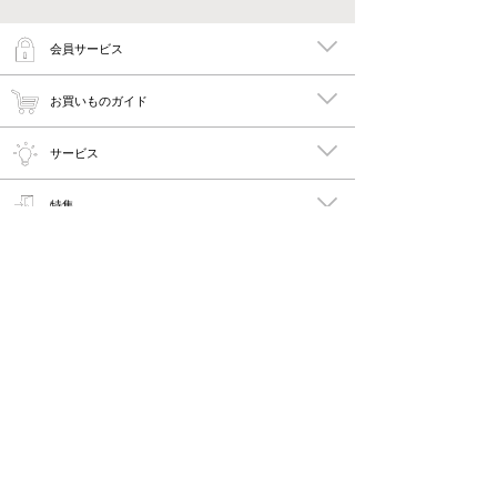
会員サービス
お買いものガイド
サービス
特集
メイキーズ公式MEDIA・SNS
会社概要・規約
PC版で見る
Copyright © 2011-2026 maykies All rights reserved.