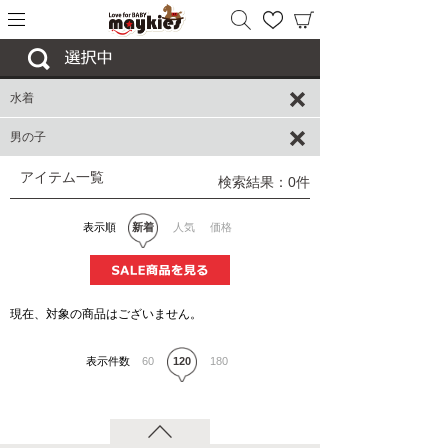
水着
男の子
アイテム一覧
検索結果：0件
表示順
新着
人気
価格
現在、対象の商品はございません。
表示件数
60
120
180