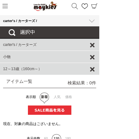
carter's / カーターズ /
carter's / カーターズ
小物
12～13歳（160cm～）
アイテム一覧
検索結果：0件
表示順
新着
人気
価格
現在、対象の商品はございません。
表示件数
60
120
180